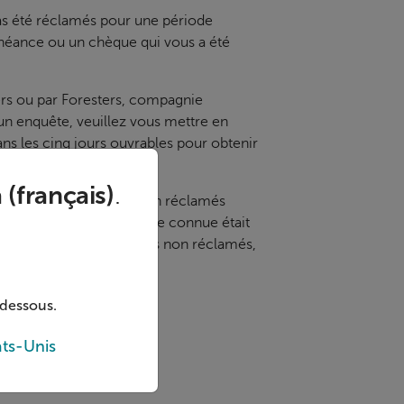
pas été réclamés pour une période
’échéance ou un chèque qui vous a été
ers ou par Foresters, compagnie
un enquête, veuillez vous mettre en
s les cinq jours ouvrables pour obtenir
(français)
.
es détenteurs d’avoirs non réclamés
, si leur dernière adresse connue était
s se rapportant aux avoirs non réclamés,
-dessous.
ts-Unis