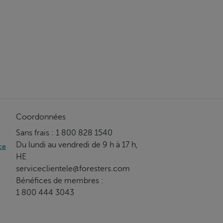
Coordonnées
Sans frais : 1 800 828 1540
Du lundi au vendredi de 9 h à 17 h,
ce
HE
serviceclientele@foresters.com
Bénéfices de membres :
1 800 444 3043