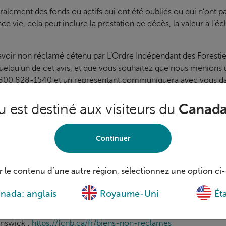
alement des fonds ou actifs qui ont été oubliés ou qui n’ont 
ce vie, cela peut inclure la prestation de décès, la valeur à l
n avoir non réclamé détenu par L’Ordre Indépendant des Foresti
uelqu’un de cet avis, et que vous souhaitez que nous menions 
u 800 828-1540 et un représentant communiquera avec vous dan
 vos circonstances.
 est destiné aux visiteurs du
Canada 
Québec et le Nouveau-Brunswick ont des lois qui exigent que l
localiser leurs propriétaires légitimes et communiquer avec eux
ir des renseignements supplémentaires sur les lois provinciale
Continuer
ment provincial applicable :
Britannique :
https://www.bcunclaimed.ca
r le contenu d’une autre région, sélectionnez une option ci
ps://www.alberta.ca/unclaimed-property
nada: anglais
Royaume-Uni
Éta
ps://www.revenuquebec.ca/fr/biens-non-reclames
unswick :
https://fcnb.ca/fr/biens-non-reclames