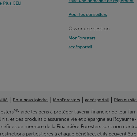
Faire une demande de règlement
e Plus CELI
Pour les conseillers
Ouvrir une session
MonForesters
accèsportail
ilité
Pour nous joindre
MonForesters
accèsportail
Plan du site
MC
resters
aide les gens à protéger l’avenir financier de leur fami
Unis, et des produits d’assurance vie et d’épargne au Royaume-
 bénéfices de membre de la Financière Foresters sont non contrac
es restrictions particulières à chaque bénéfice, et ils peuvent êt