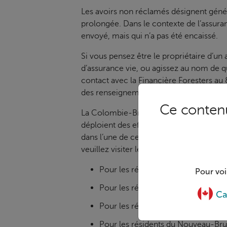
Les avoirs non réclamés désignent génér
prolongée. Dans le contexte de l’assuran
envoyé, mais qui n’a pas été encaissé.
Si vous pensez être le propriétaire d’u
d’assurance vie, ou agissez au nom de q
contact avec la Financière Foresters a
des renseignements supplémentaires sur
Ce contenu
La Colombie-Britannique, l’Alberta, le 
déploient des efforts raisonnables pour 
dans l’une de ces provinces. Pour obten
veuillez visiter le site Web du gouverne
Pour les résidents de la Colombie-
Pour voi
Pour les résidents de l’Alberta :
htt
Ca
Pour les résidents du Québec :
htt
Pour les résidents du Nouveau-Br