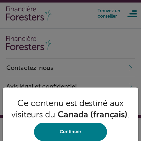
Skip to main content
Trouvez un
conseiller
Contactez-nous
Avis légal et confidentiel
Ce contenu est destiné aux
visiteurs du
Canada (français)
.
Continuer