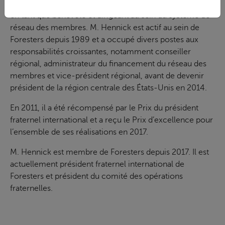
l’objectif de Foresters qu’il a développées au fil des ans
en tant que bénévole et dirigeant au sein du système de
réseau des membres. M. Hennick est actif au sein de
Foresters depuis 1989 et a occupé divers postes aux
responsabilités croissantes, notamment conseiller
régional, administrateur du financement du réseau des
membres et vice-président régional, avant de devenir
président de la région centrale des États-Unis en 2014.
En 2011, il a été récompensé par le Prix du président
fraternel international et a reçu le Prix d’excellence pour
l’ensemble de ses réalisations en 2017.
M. Hennick est membre de Foresters depuis 2017. Il est
actuellement président fraternel international de
Foresters et président du comité des opérations
fraternelles.