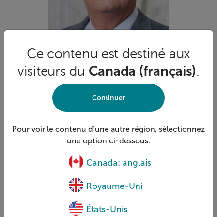
Ce contenu est destiné aux
visiteurs du
Canada (français)
.
Continuer
Président fraternel international, Président du comité des
opérations fraternelles
Pour voir le contenu d’une autre région, sélectionnez
Richard P. Hennick
une option ci-dessous.
M. Hennick était gestionnaire de techniciens de service
Canada: anglais
agréé et certifié chez American Opti-Net Inc., une
organisation d’infrastructures de télécommunications où
Royaume-Uni
il a travaillé pendant 29 ans.
Il possède une forte compréhension et une affinité pour
États-Unis