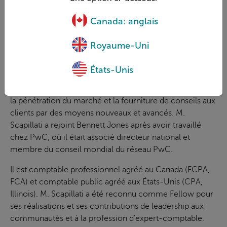
une grande expertise financière, ayant supervisé l’audit
de certaines des plus grandes entreprises canadiennes et
Canada: anglais
la pratique d’audit d’un des quatre grands cabinets d’audit
financier et de conseil.
Royaume-Uni
M. Scapillati est actuellement responsable de la stratégie
États-Unis
du cabinet d'avocats national canadien Bennett Jones. Il
conseille les dirigeants et les 500 avocats du cabinet sur
la pénétration du marché et la fourniture de conseils aux
clients par des moyens nouveaux et avancés. M.
Scapillati a rejoint Bennett Jones après avoir travaillé
chez PwC, où il était associé directeur national et
membre du conseil mondial du réseau PwC.
Il est comptable professionnel agréé au Canada (FCPA,
FCA) et comptable public agréé aux États-Unis (CPA,
Illinois). M. Scapillati a été reconnu comme Fellow pour
ses réalisations et ses contributions de leadership aux
communautés et à la profession d'expert-comptable.