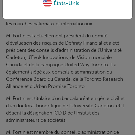
président d’IBM jusqu’à sa retraite en 2014, il a guidé IBM
États-Unis
pour aider les organisations canadiennes à transformer
leurs activités afin de mieux affronter la concurrence sur
les marchés nationaux et internationaux.
M. Fortin est actuellement président du comité
d'évaluation des risques de Definity Financial et a été
président des conseils d'administration de l'Université
Carleton, d'Evok Innovations, de Vision mondiale
Canada et de la campagne United Way Toronto. Il a
également siégé aux conseils d'administration du
Conference Board du Canada, de la Toronto Research
Alliance et d'Urban Promise Toronto.
M. Fortin est titulaire d’un baccalauréat en génie civil et
d’un doctorat honorifique de l’Université Carleton, et il
détient la désignation ICD.D de l’Institut des
administrateurs de sociétés.
M. Fortin est membre du conseil d'administration de